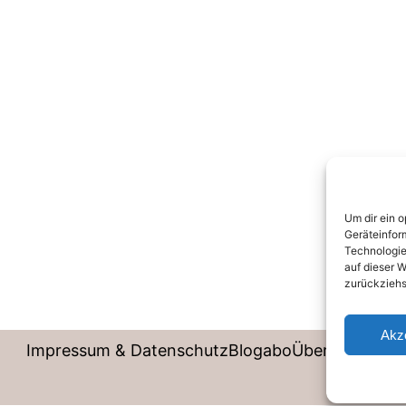
Um dir ein 
Geräteinfor
Technologie
auf dieser W
zurückziehs
Akz
Impressum & Datenschutz
Blogabo
Über mich
Instagram
LinkedIn