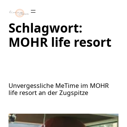
Zum
Inhalt
springen
Schlagwort:
MOHR life resort
Unvergessliche MeTime im MOHR
life resort an der Zugspitze