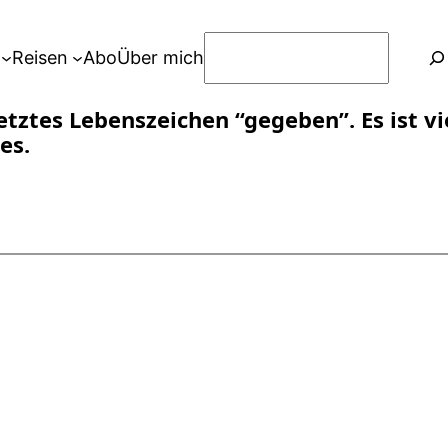
S
Reisen
Abo
Über mich
u
c
ztes Lebenszeichen “gegeben”. Es ist vie
h
es.
e
n