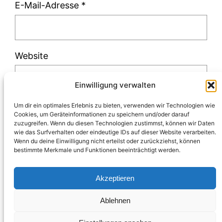
E-Mail-Adresse
*
Website
Einwilligung verwalten
Um dir ein optimales Erlebnis zu bieten, verwenden wir Technologien wie
Cookies, um Geräteinformationen zu speichern und/oder darauf
zuzugreifen. Wenn du diesen Technologien zustimmst, können wir Daten
Diese Website verwendet Akismet, um Spam
wie das Surfverhalten oder eindeutige IDs auf dieser Website verarbeiten.
Wenn du deine Einwilligung nicht erteilst oder zurückziehst, können
zu reduzieren.
Erfahre, wie deine
bestimmte Merkmale und Funktionen beeinträchtigt werden.
Kommentardaten verarbeitet werden.
Akzeptieren
Ablehnen