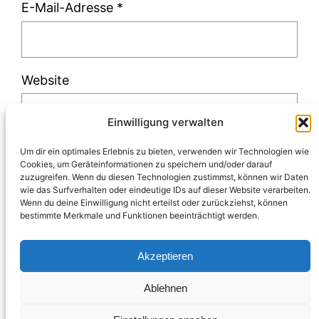
E-Mail-Adresse
*
Website
Einwilligung verwalten
Um dir ein optimales Erlebnis zu bieten, verwenden wir Technologien wie
Cookies, um Geräteinformationen zu speichern und/oder darauf
zuzugreifen. Wenn du diesen Technologien zustimmst, können wir Daten
Diese Website verwendet Akismet, um Spam
wie das Surfverhalten oder eindeutige IDs auf dieser Website verarbeiten.
Wenn du deine Einwilligung nicht erteilst oder zurückziehst, können
zu reduzieren.
Erfahre, wie deine
bestimmte Merkmale und Funktionen beeinträchtigt werden.
Kommentardaten verarbeitet werden.
Akzeptieren
Ablehnen