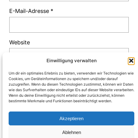
E-Mail-Adresse
*
Website
Einwilligung verwalten
Um dir ein optimales Erlebnis zu bieten, verwenden wir Technologien wie
Cookies, um Geräteinformationen zu speichern und/oder darauf
zuzugreifen. Wenn du diesen Technologien zustimmst, können wir Daten
Diese Website verwendet Akismet, um Spam
wie das Surfverhalten oder eindeutige IDs auf dieser Website verarbeiten.
Wenn du deine Einwilligung nicht erteilst oder zurückziehst, können
zu reduzieren.
Erfahre, wie deine
bestimmte Merkmale und Funktionen beeinträchtigt werden.
Kommentardaten verarbeitet werden.
Akzeptieren
Ablehnen