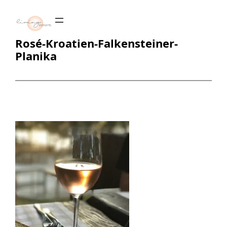
Zum
Inhalt
springen
Rosé-Kroatien-Falkensteiner-
Planika