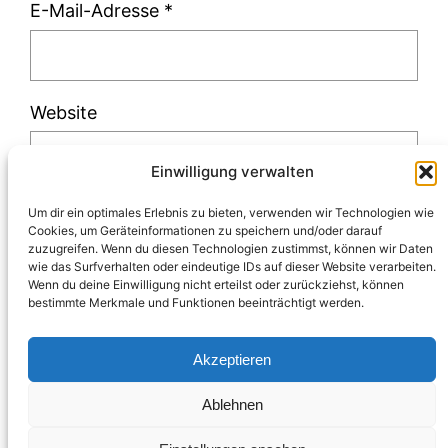
E-Mail-Adresse
*
Website
Einwilligung verwalten
Um dir ein optimales Erlebnis zu bieten, verwenden wir Technologien wie
Cookies, um Geräteinformationen zu speichern und/oder darauf
zuzugreifen. Wenn du diesen Technologien zustimmst, können wir Daten
Diese Website verwendet Akismet, um Spam
wie das Surfverhalten oder eindeutige IDs auf dieser Website verarbeiten.
Wenn du deine Einwilligung nicht erteilst oder zurückziehst, können
zu reduzieren.
Erfahre, wie deine
bestimmte Merkmale und Funktionen beeinträchtigt werden.
Kommentardaten verarbeitet werden.
Akzeptieren
Ablehnen