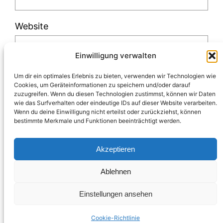
Website
Einwilligung verwalten
Um dir ein optimales Erlebnis zu bieten, verwenden wir Technologien wie
Cookies, um Geräteinformationen zu speichern und/oder darauf
zuzugreifen. Wenn du diesen Technologien zustimmst, können wir Daten
Diese Website verwendet Akismet, um Spam
wie das Surfverhalten oder eindeutige IDs auf dieser Website verarbeiten.
Wenn du deine Einwilligung nicht erteilst oder zurückziehst, können
zu reduzieren.
Erfahre, wie deine
bestimmte Merkmale und Funktionen beeinträchtigt werden.
Kommentardaten verarbeitet werden.
Akzeptieren
Ablehnen
Einstellungen ansehen
Impressum & Datenschutz
Blogabo
Über mich
Instagram
LinkedIn
Pinterest
Facebook
Cookie-Richtlinie