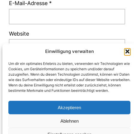
E-Mail-Adresse
*
Website
Einwilligung verwalten
Um dir ein optimales Erlebnis zu bieten, verwenden wir Technologien wie
Cookies, um Geräteinformationen zu speichern und/oder darauf
zuzugreifen. Wenn du diesen Technologien zustimmst, können wir Daten
Diese Website verwendet Akismet, um Spam
wie das Surfverhalten oder eindeutige IDs auf dieser Website verarbeiten.
Wenn du deine Einwilligung nicht erteilst oder zurückziehst, können
zu reduzieren.
Erfahre, wie deine
bestimmte Merkmale und Funktionen beeinträchtigt werden.
Kommentardaten verarbeitet werden.
Akzeptieren
Ablehnen