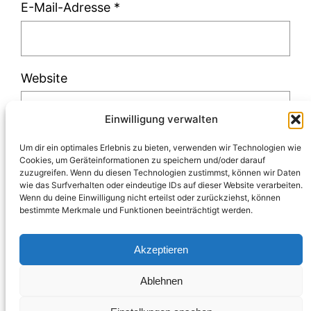
E-Mail-Adresse
*
Website
Einwilligung verwalten
Um dir ein optimales Erlebnis zu bieten, verwenden wir Technologien wie
Cookies, um Geräteinformationen zu speichern und/oder darauf
zuzugreifen. Wenn du diesen Technologien zustimmst, können wir Daten
Diese Website verwendet Akismet, um Spam
wie das Surfverhalten oder eindeutige IDs auf dieser Website verarbeiten.
Wenn du deine Einwilligung nicht erteilst oder zurückziehst, können
zu reduzieren.
Erfahre, wie deine
bestimmte Merkmale und Funktionen beeinträchtigt werden.
Kommentardaten verarbeitet werden.
Akzeptieren
Ablehnen