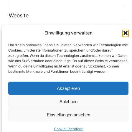
Website
Einwilligung verwalten
Um dir ein optimales Erlebnis zu bieten, verwenden wir Technologien wie
Cookies, um Geräteinformationen zu speichern und/oder darauf
zuzugreifen. Wenn du diesen Technologien zustimmst, können wir Daten
Diese Website verwendet Akismet, um Spam
wie das Surfverhalten oder eindeutige IDs auf dieser Website verarbeiten.
Wenn du deine Einwilligung nicht erteilst oder zurückziehst, können
zu reduzieren.
Erfahre, wie deine
bestimmte Merkmale und Funktionen beeinträchtigt werden.
Kommentardaten verarbeitet werden.
Akzeptieren
Ablehnen
Einstellungen ansehen
Impressum & Datenschutz
Blogabo
Über mich
Instagram
LinkedIn
Pinterest
Facebook
Cookie-Richtlinie