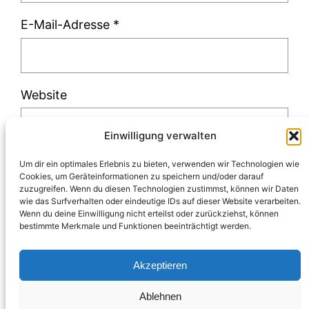
E-Mail-Adresse
*
Website
Einwilligung verwalten
Um dir ein optimales Erlebnis zu bieten, verwenden wir Technologien wie
Cookies, um Geräteinformationen zu speichern und/oder darauf
zuzugreifen. Wenn du diesen Technologien zustimmst, können wir Daten
Diese Website verwendet Akismet, um Spam
wie das Surfverhalten oder eindeutige IDs auf dieser Website verarbeiten.
Wenn du deine Einwilligung nicht erteilst oder zurückziehst, können
zu reduzieren.
Erfahre, wie deine
bestimmte Merkmale und Funktionen beeinträchtigt werden.
Kommentardaten verarbeitet werden.
Akzeptieren
Ablehnen