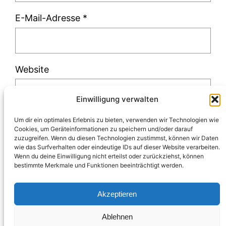
E-Mail-Adresse
*
Website
Einwilligung verwalten
Um dir ein optimales Erlebnis zu bieten, verwenden wir Technologien wie
Cookies, um Geräteinformationen zu speichern und/oder darauf
zuzugreifen. Wenn du diesen Technologien zustimmst, können wir Daten
Diese Website verwendet Akismet, um Spam
wie das Surfverhalten oder eindeutige IDs auf dieser Website verarbeiten.
Wenn du deine Einwilligung nicht erteilst oder zurückziehst, können
zu reduzieren.
Erfahre, wie deine
bestimmte Merkmale und Funktionen beeinträchtigt werden.
Kommentardaten verarbeitet werden.
Akzeptieren
Ablehnen