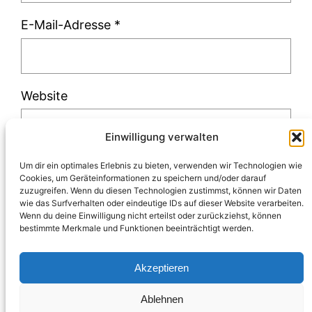
E-Mail-Adresse
*
Website
Einwilligung verwalten
Um dir ein optimales Erlebnis zu bieten, verwenden wir Technologien wie
Cookies, um Geräteinformationen zu speichern und/oder darauf
zuzugreifen. Wenn du diesen Technologien zustimmst, können wir Daten
Diese Website verwendet Akismet, um Spam
wie das Surfverhalten oder eindeutige IDs auf dieser Website verarbeiten.
Wenn du deine Einwilligung nicht erteilst oder zurückziehst, können
zu reduzieren.
Erfahre, wie deine
bestimmte Merkmale und Funktionen beeinträchtigt werden.
Kommentardaten verarbeitet werden.
Akzeptieren
Ablehnen