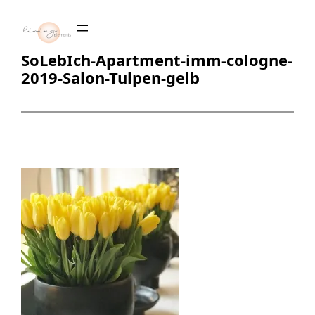
Zum
Inhalt
springen
SoLebIch-Apartment-imm-cologne-
2019-Salon-Tulpen-gelb