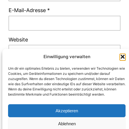
E-Mail-Adresse
*
Website
Einwilligung verwalten
Um dir ein optimales Erlebnis zu bieten, verwenden wir Technologien wie
Cookies, um Geräteinformationen zu speichern und/oder darauf
zuzugreifen. Wenn du diesen Technologien zustimmst, können wir Daten
Diese Website verwendet Akismet, um Spam
wie das Surfverhalten oder eindeutige IDs auf dieser Website verarbeiten.
Wenn du deine Einwilligung nicht erteilst oder zurückziehst, können
zu reduzieren.
Erfahre, wie deine
bestimmte Merkmale und Funktionen beeinträchtigt werden.
Kommentardaten verarbeitet werden.
Akzeptieren
Ablehnen