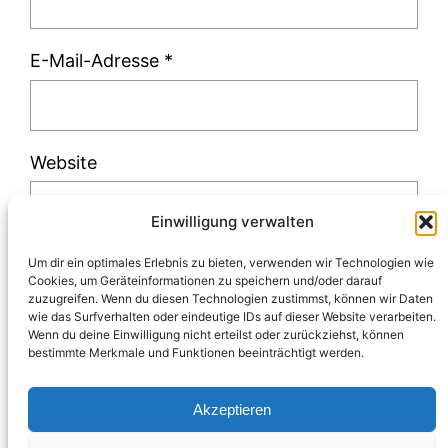
E-Mail-Adresse
*
Website
Einwilligung verwalten
Um dir ein optimales Erlebnis zu bieten, verwenden wir Technologien wie
Cookies, um Geräteinformationen zu speichern und/oder darauf
zuzugreifen. Wenn du diesen Technologien zustimmst, können wir Daten
Diese Website verwendet Akismet, um Spam
wie das Surfverhalten oder eindeutige IDs auf dieser Website verarbeiten.
Wenn du deine Einwilligung nicht erteilst oder zurückziehst, können
zu reduzieren.
Erfahre, wie deine
bestimmte Merkmale und Funktionen beeinträchtigt werden.
Kommentardaten verarbeitet werden.
Akzeptieren