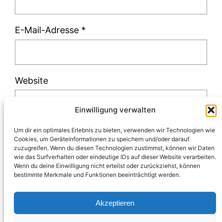
E-Mail-Adresse
*
Website
Einwilligung verwalten
Um dir ein optimales Erlebnis zu bieten, verwenden wir Technologien wie
Cookies, um Geräteinformationen zu speichern und/oder darauf
zuzugreifen. Wenn du diesen Technologien zustimmst, können wir Daten
Diese Website verwendet Akismet, um Spam
wie das Surfverhalten oder eindeutige IDs auf dieser Website verarbeiten.
Wenn du deine Einwilligung nicht erteilst oder zurückziehst, können
zu reduzieren.
Erfahre, wie deine
bestimmte Merkmale und Funktionen beeinträchtigt werden.
Kommentardaten verarbeitet werden.
Akzeptieren