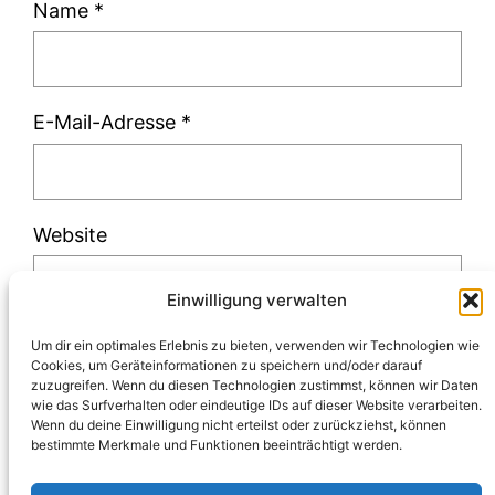
Name
*
E-Mail-Adresse
*
Website
Einwilligung verwalten
Um dir ein optimales Erlebnis zu bieten, verwenden wir Technologien wie
Cookies, um Geräteinformationen zu speichern und/oder darauf
zuzugreifen. Wenn du diesen Technologien zustimmst, können wir Daten
Diese Website verwendet Akismet, um Spam
wie das Surfverhalten oder eindeutige IDs auf dieser Website verarbeiten.
Wenn du deine Einwilligung nicht erteilst oder zurückziehst, können
zu reduzieren.
Erfahre, wie deine
bestimmte Merkmale und Funktionen beeinträchtigt werden.
Kommentardaten verarbeitet werden.