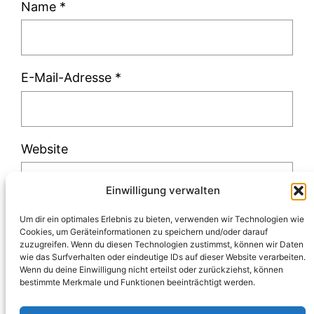
Name
*
E-Mail-Adresse
*
Website
Einwilligung verwalten
Um dir ein optimales Erlebnis zu bieten, verwenden wir Technologien wie
Cookies, um Geräteinformationen zu speichern und/oder darauf
zuzugreifen. Wenn du diesen Technologien zustimmst, können wir Daten
Diese Website verwendet Akismet, um Spam
wie das Surfverhalten oder eindeutige IDs auf dieser Website verarbeiten.
Wenn du deine Einwilligung nicht erteilst oder zurückziehst, können
zu reduzieren.
Erfahre, wie deine
bestimmte Merkmale und Funktionen beeinträchtigt werden.
Kommentardaten verarbeitet werden.