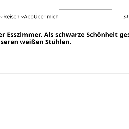
S
Reisen
Abo
Über mich
u
c
er Esszimmer. Als schwarze Schönheit ges
h
nseren weißen Stühlen.
e
n