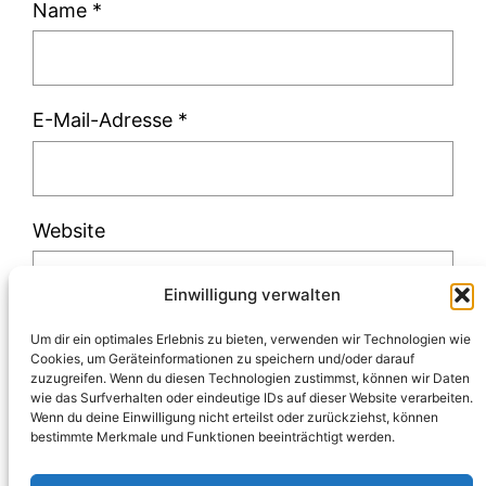
Name
*
E-Mail-Adresse
*
Website
Einwilligung verwalten
Um dir ein optimales Erlebnis zu bieten, verwenden wir Technologien wie
Cookies, um Geräteinformationen zu speichern und/oder darauf
zuzugreifen. Wenn du diesen Technologien zustimmst, können wir Daten
Diese Website verwendet Akismet, um Spam
wie das Surfverhalten oder eindeutige IDs auf dieser Website verarbeiten.
Wenn du deine Einwilligung nicht erteilst oder zurückziehst, können
zu reduzieren.
Erfahre, wie deine
bestimmte Merkmale und Funktionen beeinträchtigt werden.
Kommentardaten verarbeitet werden.