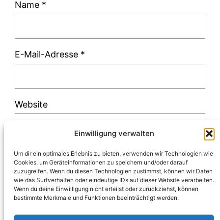
Name
*
E-Mail-Adresse
*
Website
Einwilligung verwalten
Um dir ein optimales Erlebnis zu bieten, verwenden wir Technologien wie
Cookies, um Geräteinformationen zu speichern und/oder darauf
zuzugreifen. Wenn du diesen Technologien zustimmst, können wir Daten
Diese Website verwendet Akismet, um Spam
wie das Surfverhalten oder eindeutige IDs auf dieser Website verarbeiten.
Wenn du deine Einwilligung nicht erteilst oder zurückziehst, können
zu reduzieren.
Erfahre, wie deine
bestimmte Merkmale und Funktionen beeinträchtigt werden.
Kommentardaten verarbeitet werden.