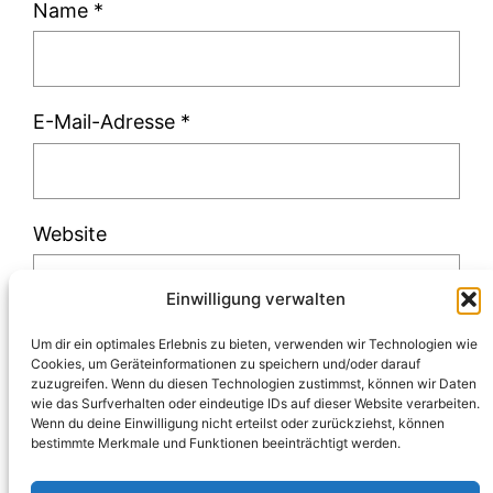
Name
*
E-Mail-Adresse
*
Website
Einwilligung verwalten
Um dir ein optimales Erlebnis zu bieten, verwenden wir Technologien wie
Cookies, um Geräteinformationen zu speichern und/oder darauf
zuzugreifen. Wenn du diesen Technologien zustimmst, können wir Daten
Diese Website verwendet Akismet, um Spam
wie das Surfverhalten oder eindeutige IDs auf dieser Website verarbeiten.
Wenn du deine Einwilligung nicht erteilst oder zurückziehst, können
zu reduzieren.
Erfahre, wie deine
bestimmte Merkmale und Funktionen beeinträchtigt werden.
Kommentardaten verarbeitet werden.