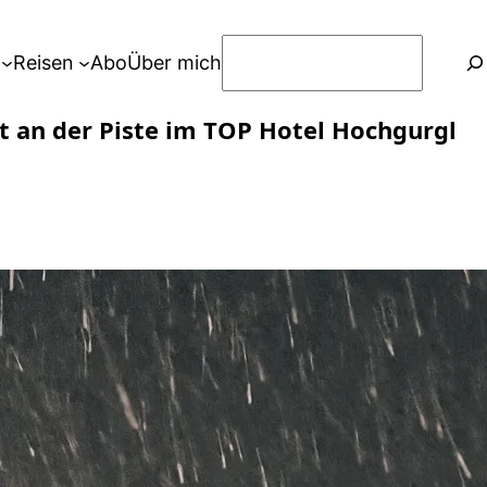
S
Reisen
Abo
Über mich
u
c
kt an der Piste im TOP Hotel Hochgurgl
h
e
n