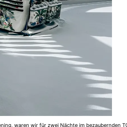
ng, waren wir für zwei Nächte im bezaubernden TOP