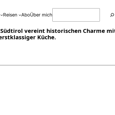
S
Reisen
Abo
Über mich
u
c
 Südtirol vereint historischen Charme 
h
erstklassiger Küche.
e
n