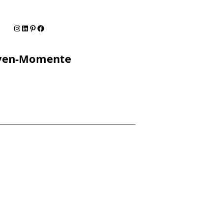
Instagram
LinkedIn
Pinterest
Facebook
diven-Momente