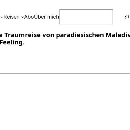
S
Reisen
Abo
Über mich
u
c
ne Traumreise von paradiesischen Male
h
Feeling.
e
n