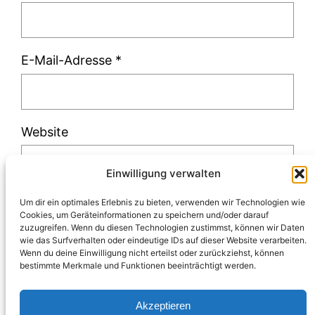
E-Mail-Adresse
*
Website
Einwilligung verwalten
Um dir ein optimales Erlebnis zu bieten, verwenden wir Technologien wie
Cookies, um Geräteinformationen zu speichern und/oder darauf
zuzugreifen. Wenn du diesen Technologien zustimmst, können wir Daten
Diese Website verwendet Akismet, um Spam
wie das Surfverhalten oder eindeutige IDs auf dieser Website verarbeiten.
Wenn du deine Einwilligung nicht erteilst oder zurückziehst, können
zu reduzieren.
Erfahre, wie deine
bestimmte Merkmale und Funktionen beeinträchtigt werden.
Kommentardaten verarbeitet werden.
Akzeptieren