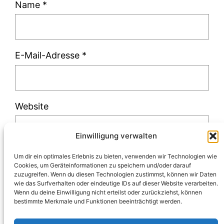
Name
*
E-Mail-Adresse
*
Website
Einwilligung verwalten
Um dir ein optimales Erlebnis zu bieten, verwenden wir Technologien wie
Cookies, um Geräteinformationen zu speichern und/oder darauf
zuzugreifen. Wenn du diesen Technologien zustimmst, können wir Daten
Diese Website verwendet Akismet, um Spam
wie das Surfverhalten oder eindeutige IDs auf dieser Website verarbeiten.
Wenn du deine Einwilligung nicht erteilst oder zurückziehst, können
zu reduzieren.
Erfahre, wie deine
bestimmte Merkmale und Funktionen beeinträchtigt werden.
Kommentardaten verarbeitet werden.