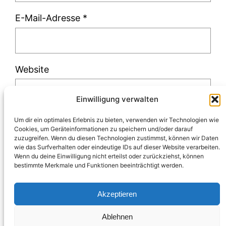
E-Mail-Adresse
*
Website
Einwilligung verwalten
Um dir ein optimales Erlebnis zu bieten, verwenden wir Technologien wie
Cookies, um Geräteinformationen zu speichern und/oder darauf
zuzugreifen. Wenn du diesen Technologien zustimmst, können wir Daten
Diese Website verwendet Akismet, um Spam
wie das Surfverhalten oder eindeutige IDs auf dieser Website verarbeiten.
Wenn du deine Einwilligung nicht erteilst oder zurückziehst, können
zu reduzieren.
Erfahre, wie deine
bestimmte Merkmale und Funktionen beeinträchtigt werden.
Kommentardaten verarbeitet werden.
Akzeptieren
Ablehnen