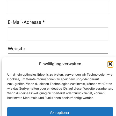
E-Mail-Adresse
*
Website
Einwilligung verwalten
Um dir ein optimales Erlebnis zu bieten, verwenden wir Technologien wie
Cookies, um Geräteinformationen zu speichern und/oder darauf
zuzugreifen. Wenn du diesen Technologien zustimmst, können wir Daten
Diese Website verwendet Akismet, um Spam
wie das Surfverhalten oder eindeutige IDs auf dieser Website verarbeiten.
Wenn du deine Einwilligung nicht erteilst oder zurückziehst, können
zu reduzieren.
Erfahre, wie deine
bestimmte Merkmale und Funktionen beeinträchtigt werden.
Kommentardaten verarbeitet werden.
Akzeptieren