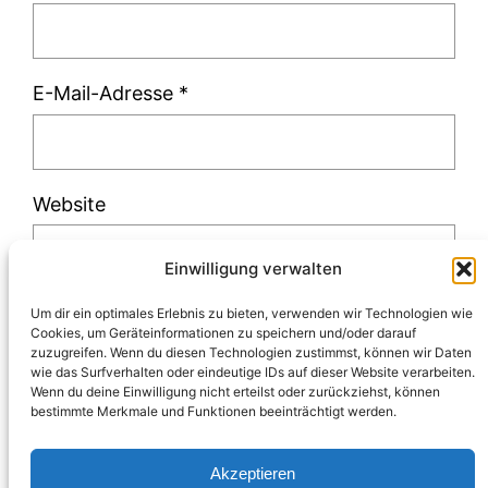
E-Mail-Adresse
*
Website
Einwilligung verwalten
Um dir ein optimales Erlebnis zu bieten, verwenden wir Technologien wie
Cookies, um Geräteinformationen zu speichern und/oder darauf
zuzugreifen. Wenn du diesen Technologien zustimmst, können wir Daten
Diese Website verwendet Akismet, um Spam
wie das Surfverhalten oder eindeutige IDs auf dieser Website verarbeiten.
Wenn du deine Einwilligung nicht erteilst oder zurückziehst, können
zu reduzieren.
Erfahre, wie deine
bestimmte Merkmale und Funktionen beeinträchtigt werden.
Kommentardaten verarbeitet werden.
Akzeptieren