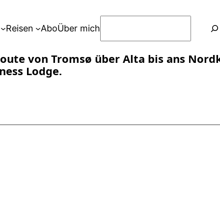
S
Reisen
Abo
Über mich
u
c
oute von Tromsø über Alta bis ans Nordk
h
rness Lodge.
e
n