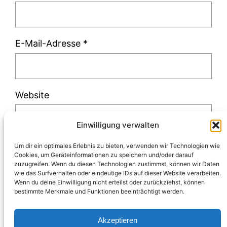
E-Mail-Adresse
*
Website
Einwilligung verwalten
Um dir ein optimales Erlebnis zu bieten, verwenden wir Technologien wie
Cookies, um Geräteinformationen zu speichern und/oder darauf
zuzugreifen. Wenn du diesen Technologien zustimmst, können wir Daten
Diese Website verwendet Akismet, um Spam
wie das Surfverhalten oder eindeutige IDs auf dieser Website verarbeiten.
Wenn du deine Einwilligung nicht erteilst oder zurückziehst, können
zu reduzieren.
Erfahre, wie deine
bestimmte Merkmale und Funktionen beeinträchtigt werden.
Kommentardaten verarbeitet werden.
Akzeptieren