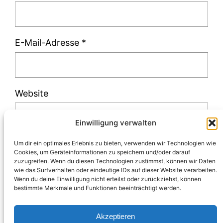
E-Mail-Adresse
*
Website
Einwilligung verwalten
Um dir ein optimales Erlebnis zu bieten, verwenden wir Technologien wie
Cookies, um Geräteinformationen zu speichern und/oder darauf
zuzugreifen. Wenn du diesen Technologien zustimmst, können wir Daten
Diese Website verwendet Akismet, um Spam
wie das Surfverhalten oder eindeutige IDs auf dieser Website verarbeiten.
Wenn du deine Einwilligung nicht erteilst oder zurückziehst, können
zu reduzieren.
Erfahre, wie deine
bestimmte Merkmale und Funktionen beeinträchtigt werden.
Kommentardaten verarbeitet werden.
Akzeptieren