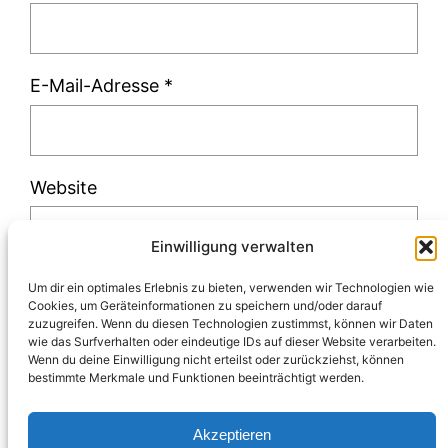
E-Mail-Adresse
*
Website
Einwilligung verwalten
Um dir ein optimales Erlebnis zu bieten, verwenden wir Technologien wie
Cookies, um Geräteinformationen zu speichern und/oder darauf
zuzugreifen. Wenn du diesen Technologien zustimmst, können wir Daten
Diese Website verwendet Akismet, um Spam
wie das Surfverhalten oder eindeutige IDs auf dieser Website verarbeiten.
Wenn du deine Einwilligung nicht erteilst oder zurückziehst, können
zu reduzieren.
Erfahre, wie deine
bestimmte Merkmale und Funktionen beeinträchtigt werden.
Kommentardaten verarbeitet werden.
Akzeptieren