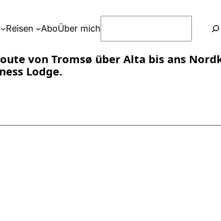
S
Reisen
Abo
Über mich
u
c
oute von Tromsø über Alta bis ans Nordk
h
rness Lodge.
e
n