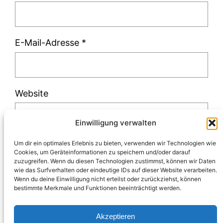
E-Mail-Adresse
*
Website
Einwilligung verwalten
Um dir ein optimales Erlebnis zu bieten, verwenden wir Technologien wie
Cookies, um Geräteinformationen zu speichern und/oder darauf
zuzugreifen. Wenn du diesen Technologien zustimmst, können wir Daten
Diese Website verwendet Akismet, um Spam
wie das Surfverhalten oder eindeutige IDs auf dieser Website verarbeiten.
Wenn du deine Einwilligung nicht erteilst oder zurückziehst, können
zu reduzieren.
Erfahre, wie deine
bestimmte Merkmale und Funktionen beeinträchtigt werden.
Kommentardaten verarbeitet werden.
Akzeptieren