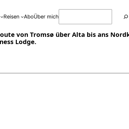
S
Reisen
Abo
Über mich
u
c
oute von Tromsø über Alta bis ans Nordk
h
rness Lodge.
e
n