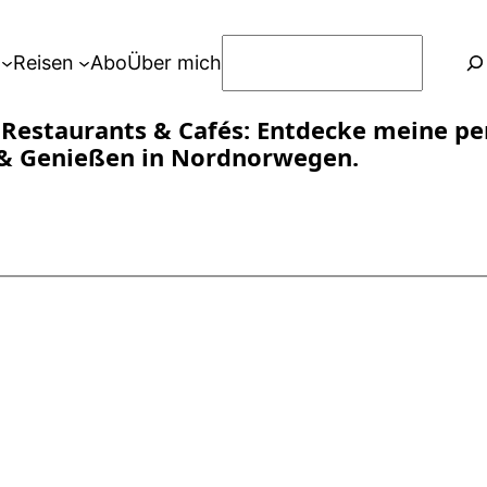
S
Reisen
Abo
Über mich
u
c
 Restaurants & Cafés: Entdecke meine pe
h
& Genießen in Nordnorwegen.
e
n