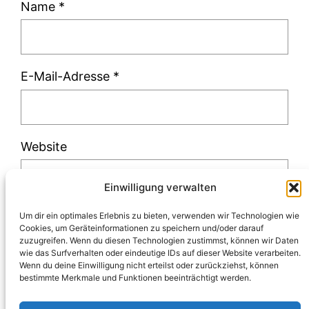
Name
*
E-Mail-Adresse
*
Website
Einwilligung verwalten
Um dir ein optimales Erlebnis zu bieten, verwenden wir Technologien wie
Cookies, um Geräteinformationen zu speichern und/oder darauf
zuzugreifen. Wenn du diesen Technologien zustimmst, können wir Daten
Diese Website verwendet Akismet, um Spam
wie das Surfverhalten oder eindeutige IDs auf dieser Website verarbeiten.
Wenn du deine Einwilligung nicht erteilst oder zurückziehst, können
zu reduzieren.
Erfahre, wie deine
bestimmte Merkmale und Funktionen beeinträchtigt werden.
Kommentardaten verarbeitet werden.