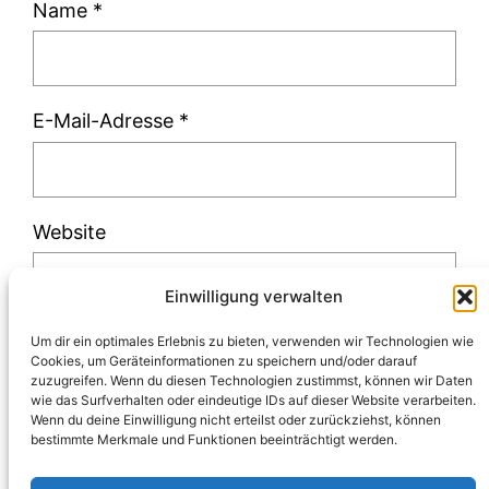
Name
*
E-Mail-Adresse
*
Website
Einwilligung verwalten
Um dir ein optimales Erlebnis zu bieten, verwenden wir Technologien wie
Cookies, um Geräteinformationen zu speichern und/oder darauf
zuzugreifen. Wenn du diesen Technologien zustimmst, können wir Daten
Diese Website verwendet Akismet, um Spam
wie das Surfverhalten oder eindeutige IDs auf dieser Website verarbeiten.
Wenn du deine Einwilligung nicht erteilst oder zurückziehst, können
zu reduzieren.
Erfahre, wie deine
bestimmte Merkmale und Funktionen beeinträchtigt werden.
Kommentardaten verarbeitet werden.