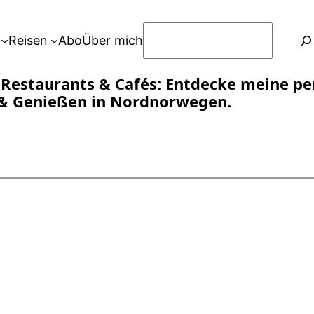
S
Reisen
Abo
Über mich
u
c
 Restaurants & Cafés: Entdecke meine pe
h
& Genießen in Nordnorwegen.
e
n