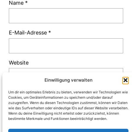
Name
*
E-Mail-Adresse
*
Website
Einwilligung verwalten
Um dir ein optimales Erlebnis zu bieten, verwenden wir Technologien wie
Cookies, um Geräteinformationen zu speichern und/oder darauf
zuzugreifen. Wenn du diesen Technologien zustimmst, können wir Daten
Diese Website verwendet Akismet, um Spam
wie das Surfverhalten oder eindeutige IDs auf dieser Website verarbeiten.
Wenn du deine Einwilligung nicht erteilst oder zurückziehst, können
zu reduzieren.
Erfahre, wie deine
bestimmte Merkmale und Funktionen beeinträchtigt werden.
Kommentardaten verarbeitet werden.