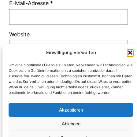
E-Mail-Adresse
*
Website
Einwilligung verwalten
Um dir ein optimales Erlebnis zu bieten, verwenden wir Technologien wie
Cookies, um Geräteinformationen zu speichern und/oder darauf
zuzugreifen. Wenn du diesen Technologien zustimmst, können wir Daten
Diese Website verwendet Akismet, um Spam
wie das Surfverhalten oder eindeutige IDs auf dieser Website verarbeiten.
Wenn du deine Einwilligung nicht erteilst oder zurückziehst, können
zu reduzieren.
Erfahre, wie deine
bestimmte Merkmale und Funktionen beeinträchtigt werden.
Kommentardaten verarbeitet werden.
Akzeptieren
Ablehnen