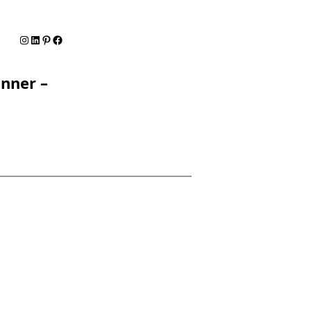
Instagram
LinkedIn
Pinterest
Facebook
nner –