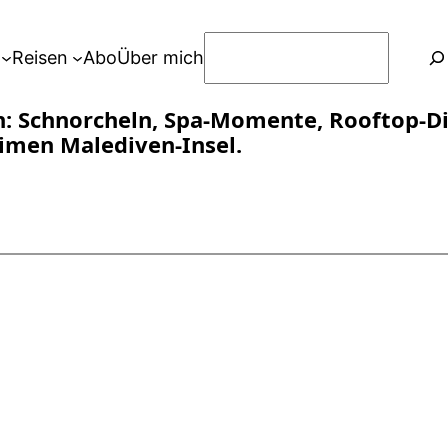
S
Reisen
Abo
Über mich
u
c
n: Schnorcheln, Spa-Momente, Rooftop-Di
h
imen Malediven-Insel.
e
n