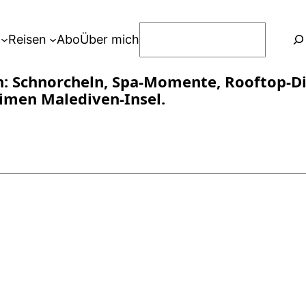
S
Reisen
Abo
Über mich
u
c
n: Schnorcheln, Spa-Momente, Rooftop-Di
h
imen Malediven-Insel.
e
n