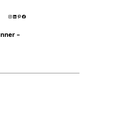
Instagram
LinkedIn
Pinterest
Facebook
nner –