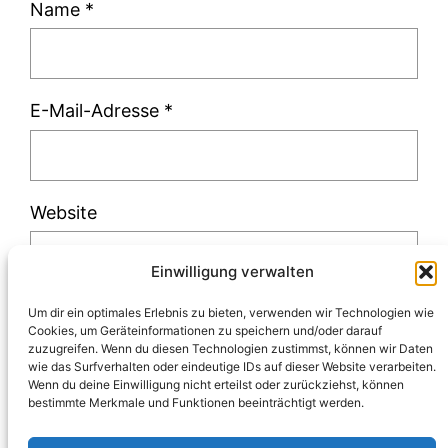
Name
*
E-Mail-Adresse
*
Website
Einwilligung verwalten
Um dir ein optimales Erlebnis zu bieten, verwenden wir Technologien wie
Cookies, um Geräteinformationen zu speichern und/oder darauf
zuzugreifen. Wenn du diesen Technologien zustimmst, können wir Daten
Diese Website verwendet Akismet, um Spam
wie das Surfverhalten oder eindeutige IDs auf dieser Website verarbeiten.
Wenn du deine Einwilligung nicht erteilst oder zurückziehst, können
zu reduzieren.
Erfahre, wie deine
bestimmte Merkmale und Funktionen beeinträchtigt werden.
Kommentardaten verarbeitet werden.