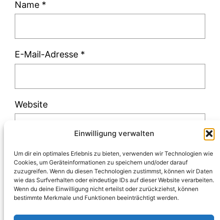
Name
*
E-Mail-Adresse
*
Website
Einwilligung verwalten
Um dir ein optimales Erlebnis zu bieten, verwenden wir Technologien wie
Cookies, um Geräteinformationen zu speichern und/oder darauf
zuzugreifen. Wenn du diesen Technologien zustimmst, können wir Daten
Diese Website verwendet Akismet, um Spam
wie das Surfverhalten oder eindeutige IDs auf dieser Website verarbeiten.
Wenn du deine Einwilligung nicht erteilst oder zurückziehst, können
zu reduzieren.
Erfahre, wie deine
bestimmte Merkmale und Funktionen beeinträchtigt werden.
Kommentardaten verarbeitet werden.