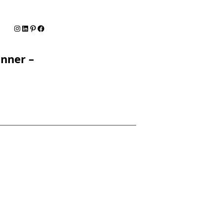
Instagram
LinkedIn
Pinterest
Facebook
nner –