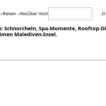
S
Reisen
Abo
Über mich
u
c
n: Schnorcheln, Spa-Momente, Rooftop-Di
h
imen Malediven-Insel.
e
n