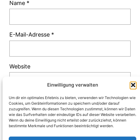
Name
*
E-Mail-Adresse
*
Website
Einwilligung verwalten
Um dir ein optimales Erlebnis zu bieten, verwenden wir Technologien wie
Cookies, um Geräteinformationen zu speichern und/oder darauf
zuzugreifen. Wenn du diesen Technologien zustimmst, können wir Daten
Diese Website verwendet Akismet, um Spam
wie das Surfverhalten oder eindeutige IDs auf dieser Website verarbeiten.
Wenn du deine Einwilligung nicht erteilst oder zurückziehst, können
zu reduzieren.
Erfahre, wie deine
bestimmte Merkmale und Funktionen beeinträchtigt werden.
Kommentardaten verarbeitet werden.